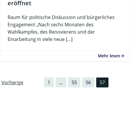
eröffnet
Raum für politische Diskussion und bürgerliches
Engagement „Nach sechs Monaten des
Wahlkampfes, des Renovierens und der
Einarbeitung in viele neue […]
Mehr lesen
Posts
Posts
Page
Page
Page
Page
Vorherige
1
…
55
56
57
navigation
navigation